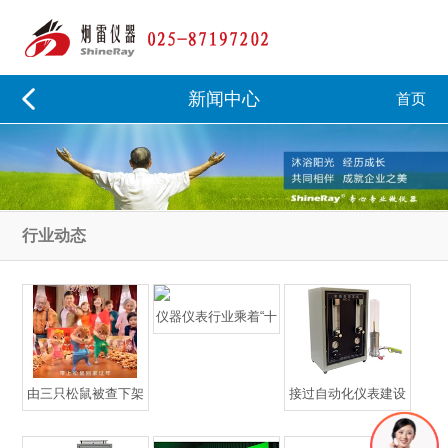
新闻中心
首页
行业动态
仪器仪表行业乘着“十
三五”披荆斩棘、迎风
破浪
由三只松鼠被查下架
接过自动化仪表建设
谈防火阻燃检测仪器
的“接力棒”