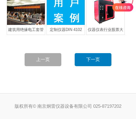
性试验炉初始设置说
车内饰材料阻燃按什
垂直燃烧试验仪产品
明|建材阻燃A级
么标准？
细节答疑
建筑用绝缘电工套管
定制仪器DIN 4102
仪器仪表行业股票大
国家监督抽查抽查10
B2 / DIN 53438阻燃
涨，行业“新春”将至
大项目与具体试验
测试仪交付广州华创
化工
上一页
下一页
版权所有© 南京炯雷仪器设备有限公司 025-87197202